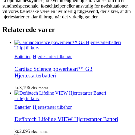
få optimal beskyttelse, bekvemmelighed og stil. Uanset om du er
sundhedspersonale, førstehjælper eller ansvarlig for nødsituationer,
vil vores bæretaske være en uvurderlig følgesvend, der sikrer, at din
hjertestarter er klar til brug, når det virkelig gælder.
Relaterede varer
Tilføj til kurv
Batterier
,
Hjertestarter tilbehør
Cardiac Science powerheart™ G3
Hjertestarterbatteri
kr.
3,196
eks. moms
Tilføj til kurv
Batterier
,
Hjertestarter tilbehør
Defibtech Lifeline VIEW Hjertestarter Batteri
kr.
2,095
eks. moms