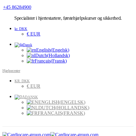
+45 86284900
Specialister
i hjertestartere, førstehjælpskurser og sikkerhed.
kr. DKK
€ EUR
Dansk
English
(
Engelsk
)
Dutch
(
Hollandsk
)
Français
(
Fransk
)
Hjælpecenter
KR. DKK
€ EUR
DANSK
ENGLISH
(
ENGELSK
)
DUTCH
(
HOLLANDSK
)
FRANÇAIS
(
FRANSK
)