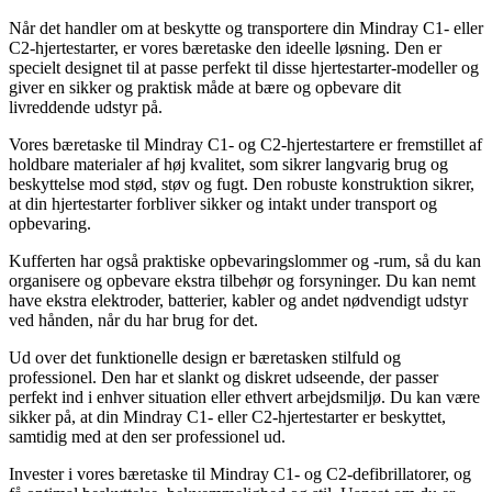
Når det handler om at beskytte og transportere din Mindray C1- eller
C2-hjertestarter, er vores bæretaske den ideelle løsning. Den er
specielt designet til at passe perfekt til disse hjertestarter-modeller og
giver en sikker og praktisk måde at bære og opbevare dit
livreddende udstyr på.
Vores bæretaske til Mindray C1- og C2-hjertestartere er fremstillet af
holdbare materialer af høj kvalitet, som sikrer langvarig brug og
beskyttelse mod stød, støv og fugt. Den robuste konstruktion sikrer,
at din hjertestarter forbliver sikker og intakt under transport og
opbevaring.
Kufferten har også praktiske opbevaringslommer og -rum, så du kan
organisere og opbevare ekstra tilbehør og forsyninger. Du kan nemt
have ekstra elektroder, batterier, kabler og andet nødvendigt udstyr
ved hånden, når du har brug for det.
Ud over det funktionelle design er bæretasken stilfuld og
professionel. Den har et slankt og diskret udseende, der passer
perfekt ind i enhver situation eller ethvert arbejdsmiljø. Du kan være
sikker på, at din Mindray C1- eller C2-hjertestarter er beskyttet,
samtidig med at den ser professionel ud.
Invester i vores bæretaske til Mindray C1- og C2-defibrillatorer, og