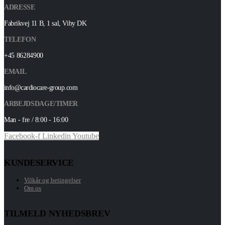
ADRESSE
Fabrikvej 11 B, 1 sal, Viby DK
TELEFON
+45 86284900
EMAIL
info@cardiocare-group.com
ARBEJDSDAGE/TIMER
Man - fre / 8:00 - 16:00
Facebook-f
Linkedin
Youtube
KUNDESERVICE
Vilkår og betingelser
Om os
TILMELD NYHEDSBREV