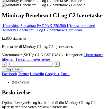
Mindray Beneheart C1 og C2 bæretaske
Heartshine Samaritan PADPAK 350/500 Hjertestarterbatteri
Mindray Beneheart C1 og C2 bæretaske Cardiocare
kr.
800
eks. moms
Bæretaske til Mindray C1- og C2-hjertestarter.
Varenummer (SKU):
CUNF-SP1BAG-1
Kategorier:
Hjertestarter
tilbehør
,
Tasker til hjertestartere
-
+
Tilføj til kurv
Facebook
Twitter
LinkedIn
Google +
Email
Beskrivelse
Beskrivelse
Optimal beskyttelse og bærbarhed til din Mindray C1- og C2-
hjertestarter med vores praktiske bæretaske