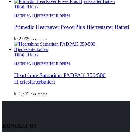
Tilføj til kurv
Batterier
,
Hjertestarter tilbehør
Primedic Heartsaver PowerPlus Hjertestarter Batteri
kr.
2,095
eks. moms
Tilføj til kurv
Batterier
,
Hjertestarter tilbehør
Heartshine Samaritan PADPAK 350/500
Hjertestarterbatteri
kr.
1,355
eks. moms
KONTAKT OS