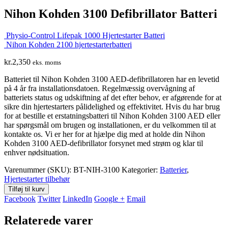
Nihon Kohden 3100 Defibrillator Batteri
Physio-Control Lifepak 1000 Hjertestarter Batteri
Nihon Kohden 2100 hjertestarterbatteri
kr.
2,350
eks. moms
Batteriet til Nihon Kohden 3100 AED-defibrillatoren har en levetid
på 4 år fra installationsdatoen. Regelmæssig overvågning af
batteriets status og udskiftning af det efter behov, er afgørende for at
sikre din hjertestarters pålidelighed og effektivitet. Hvis du har brug
for at bestille et erstatningsbatteri til Nihon Kohden 3100 AED eller
har spørgsmål om brugen og installationen, er du velkommen til at
kontakte os. Vi er her for at hjælpe dig med at holde din Nihon
Kohden 3100 AED-defibrillator forsynet med strøm og klar til
enhver nødsituation.
Varenummer (SKU):
BT-NIH-3100
Kategorier:
Batterier
,
Hjertestarter tilbehør
Tilføj til kurv
Facebook
Twitter
LinkedIn
Google +
Email
Relaterede varer