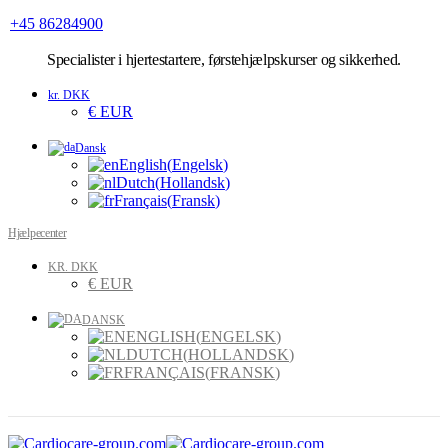
+45 86284900
Specialister
i hjertestartere, førstehjælpskurser og sikkerhed.
kr. DKK
€ EUR
Dansk
English
(
Engelsk
)
Dutch
(
Hollandsk
)
Français
(
Fransk
)
Hjælpecenter
KR. DKK
€ EUR
DANSK
ENGLISH
(
ENGELSK
)
DUTCH
(
HOLLANDSK
)
FRANÇAIS
(
FRANSK
)