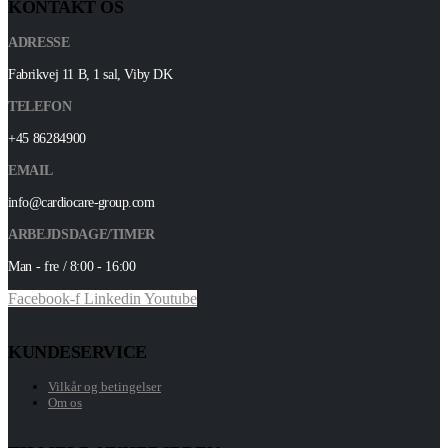
KONTAKT OS
ADRESSE
Fabrikvej 11 B, 1 sal, Viby DK
TELEFON
+45 86284900
EMAIL
info@cardiocare-group.com
ARBEJDSDAGE/TIMER
Man - fre / 8:00 - 16:00
Facebook-f
Linkedin
Youtube
KUNDESERVICE
Vilkår og betingelser
Om os