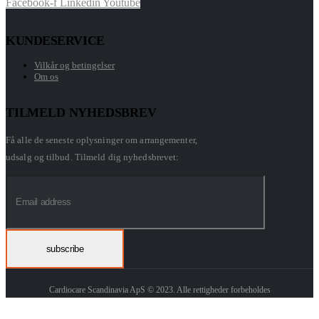
Facebook-f
Linkedin
Youtube
KUNDESERVICE
Vilkår og betingelser
Om os
TILMELD NYHEDSBREV
Få alle de seneste oplysninger om arrangementer,
udsalg og tilbud. Tilmeld dig nyhedsbrevet:
Cardiocare Scandinavia ApS © 2023. Alle rettigheder forbeholdes