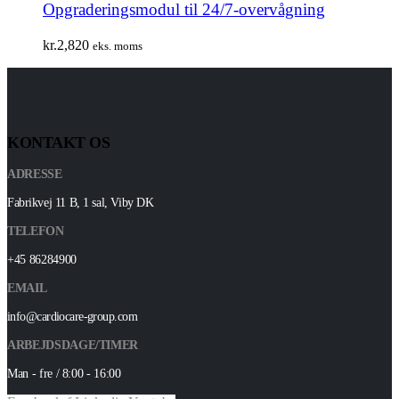
Opgraderingsmodul til 24/7-overvågning
kr.
2,820
eks. moms
KONTAKT OS
ADRESSE
Fabrikvej 11 B, 1 sal, Viby DK
TELEFON
+45 86284900
EMAIL
info@cardiocare-group.com
ARBEJDSDAGE/TIMER
Man - fre / 8:00 - 16:00