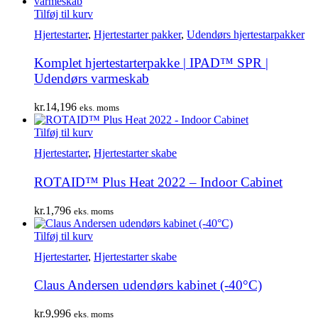
Tilføj til kurv
Hjertestarter
,
Hjertestarter pakker
,
Udendørs hjertestarpakker
Komplet hjertestarterpakke | IPAD™ SPR |
Udendørs varmeskab
kr.
14,196
eks. moms
Tilføj til kurv
Hjertestarter
,
Hjertestarter skabe
ROTAID™ Plus Heat 2022 – Indoor Cabinet
kr.
1,796
eks. moms
Tilføj til kurv
Hjertestarter
,
Hjertestarter skabe
Claus Andersen udendørs kabinet (-40°C)
kr.
9,996
eks. moms