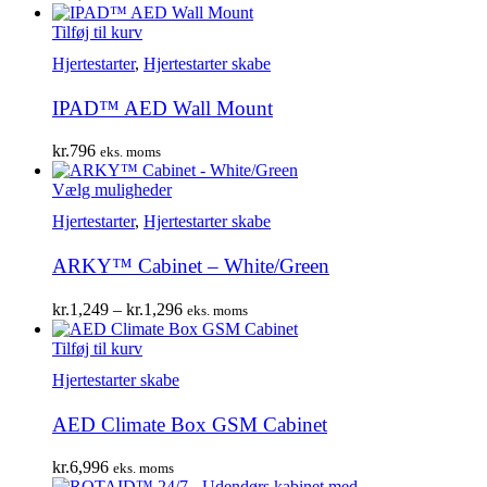
Tilføj til kurv
Hjertestarter
,
Hjertestarter skabe
IPAD™ AED Wall Mount
kr.
796
eks. moms
Dette
Vælg muligheder
vare
Hjertestarter
,
Hjertestarter skabe
har
flere
ARKY™ Cabinet – White/Green
varianter.
Mulighederne
kan
Prisinterval:
kr.
1,249
–
kr.
1,296
eks. moms
vælges
kr.1,249
på
til
Tilføj til kurv
varesiden
kr.1,296
Hjertestarter skabe
AED Climate Box GSM Cabinet
kr.
6,996
eks. moms