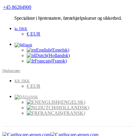
+45 86284900
Specialister
i hjertestartere, førstehjælpskurser og sikkerhed.
kr. DKK
€ EUR
Dansk
English
(
Engelsk
)
Dutch
(
Hollandsk
)
Français
(
Fransk
)
Hjælpecenter
KR. DKK
€ EUR
DANSK
ENGLISH
(
ENGELSK
)
DUTCH
(
HOLLANDSK
)
FRANÇAIS
(
FRANSK
)