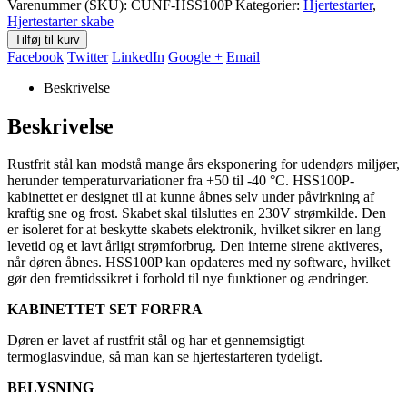
Varenummer (SKU):
CUNF-HSS100P
Kategorier:
Hjertestarter
,
Hjertestarter skabe
Tilføj til kurv
Facebook
Twitter
LinkedIn
Google +
Email
Beskrivelse
Beskrivelse
Rustfrit stål kan modstå mange års eksponering for udendørs miljøer,
herunder temperaturvariationer fra +50 til -40 °C. HSS100P-
kabinettet er designet til at kunne åbnes selv under påvirkning af
kraftig sne og frost. Skabet skal tilsluttes en 230V strømkilde. Den
er isoleret for at beskytte skabets elektronik, hvilket sikrer en lang
levetid og et lavt årligt strømforbrug. Den interne sirene aktiveres,
når døren åbnes. HSS100P kan opdateres med ny software, hvilket
gør den fremtidssikret i forhold til nye funktioner og ændringer.
KABINETTET SET FORFRA
Døren er lavet af rustfrit stål og har et gennemsigtigt
termoglasvindue, så man kan se hjertestarteren tydeligt.
BELYSNING