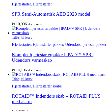
Hjertestarter
,
Hjertestarter
SPR Semi-Automatisk AED 2023 model
kr.
10,996
eks. moms
Tilføj til kurv
Hjertestarter
,
Hjertestarter pakker
,
Udendørs hjertestarpakker
Komplet hjertestarterpakke | IPAD™ SPR |
Udendørs varmeskab
kr.
14,196
eks. moms
Tilføj til kurv
Hjertestarter
,
Hjertestarter skabe
ROTAID™ Indendørs skab – ROTAID PLUS
med alarm