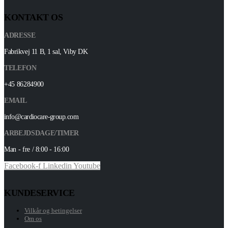
KONTAKT OS
ADRESSE
Fabrikvej 11 B, 1 sal, Viby DK
TELEFON
+45 86284900
EMAIL
info@cardiocare-group.com
ARBEJDSDAGE/TIMER
Man - fre / 8:00 - 16:00
Facebook-f
Linkedin
Youtube
KUNDESERVICE
Vilkår og betingelser
Om os