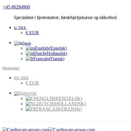
+45 86284900
Specialister
i hjertestartere, førstehjælpskurser og sikkerhed.
kr. DKK
€ EUR
Dansk
English
(
Engelsk
)
Dutch
(
Hollandsk
)
Français
(
Fransk
)
Hjælpecenter
KR. DKK
€ EUR
DANSK
ENGLISH
(
ENGELSK
)
DUTCH
(
HOLLANDSK
)
FRANÇAIS
(
FRANSK
)