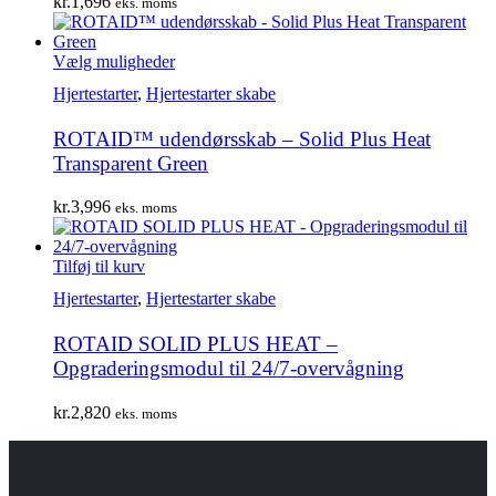
kr.
1,696
eks. moms
Dette
Vælg muligheder
vare
Hjertestarter
,
Hjertestarter skabe
har
flere
ROTAID™ udendørsskab – Solid Plus Heat
varianter.
Mulighederne
Transparent Green
kan
vælges
kr.
3,996
eks. moms
på
varesiden
Tilføj til kurv
Hjertestarter
,
Hjertestarter skabe
ROTAID SOLID PLUS HEAT –
Opgraderingsmodul til 24/7-overvågning
kr.
2,820
eks. moms