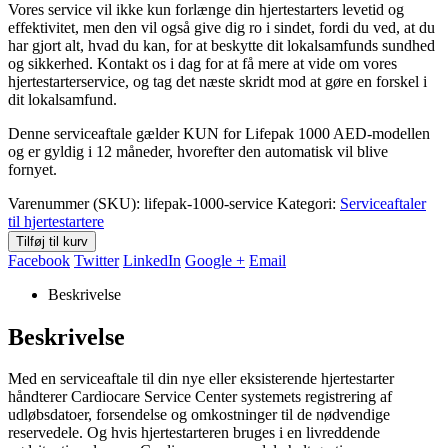
Vores service vil ikke kun forlænge din hjertestarters levetid og
effektivitet, men den vil også give dig ro i sindet, fordi du ved, at du
har gjort alt, hvad du kan, for at beskytte dit lokalsamfunds sundhed
og sikkerhed. Kontakt os i dag for at få mere at vide om vores
hjertestarterservice, og tag det næste skridt mod at gøre en forskel i
dit lokalsamfund.
Denne serviceaftale gælder KUN for Lifepak 1000 AED-modellen
og er gyldig i 12 måneder, hvorefter den automatisk vil blive
fornyet.
Varenummer (SKU):
lifepak-1000-service
Kategori:
Serviceaftaler
til hjertestartere
Tilføj til kurv
Facebook
Twitter
LinkedIn
Google +
Email
Beskrivelse
Beskrivelse
Med en serviceaftale til din nye eller eksisterende hjertestarter
håndterer Cardiocare Service Center systemets registrering af
udløbsdatoer, forsendelse og omkostninger til de nødvendige
reservedele. Og hvis hjertestarteren bruges i en livreddende