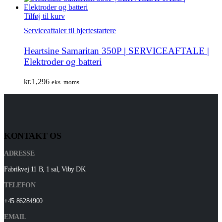
Tilføj til kurv
Serviceaftaler til hjertestartere
Heartsine Samaritan 350P | SERVICEAFTALE |
Elektroder og batteri
kr.
1,296
eks. moms
KONTAKT OS
ADRESSE
Fabrikvej 11 B, 1 sal, Viby DK
TELEFON
+45 86284900
EMAIL