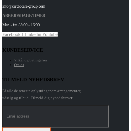
info@cardiocare-group.com
ARBEJDSDAGE/TIMER
Man - fre / 8:00 - 16:00
Facebook-f
Linkedin
Youtube
KUNDESERVICE
Vilkår og betingelser
Om os
TILMELD NYHEDSBREV
Få alle de seneste oplysninger om arrangementer,
udsalg og tilbud. Tilmeld dig nyhedsbrevet: