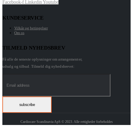
Facebook-f
Linkedin
Youtube
KUNDESERVICE
Vilkår og betingelser
Om os
TILMELD NYHEDSBREV
Få alle de seneste oplysninger om arrangementer,
udsalg og tilbud. Tilmeld dig nyhedsbrevet:
Cardiocare Scandinavia ApS © 2023. Alle rettigheder forbeholdes