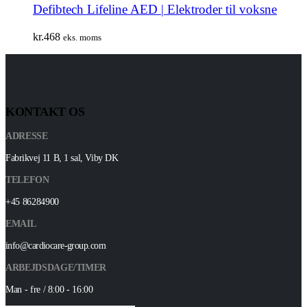
Defibtech Lifeline AED | Elektroder til voksne
kr.
468
eks. moms
KONTAKT OS
ADRESSE
Fabrikvej 11 B, 1 sal, Viby DK
TELEFON
+45 86284900
EMAIL
info@cardiocare-group.com
ARBEJDSDAGE/TIMER
Man - fre / 8:00 - 16:00