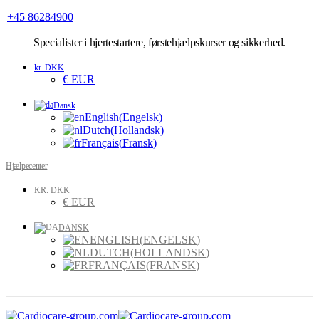
+45 86284900
Specialister
i hjertestartere, førstehjælpskurser og sikkerhed.
kr. DKK
€ EUR
Dansk
English
(
Engelsk
)
Dutch
(
Hollandsk
)
Français
(
Fransk
)
Hjælpecenter
KR. DKK
€ EUR
DANSK
ENGLISH
(
ENGELSK
)
DUTCH
(
HOLLANDSK
)
FRANÇAIS
(
FRANSK
)